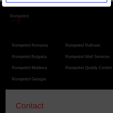
urilor în orice moment. Alte informații le găsiți
în
Politica de confidențialitate
și
Politica de cookies
.
MENIU
Rompetrol
SUBSOL
FOOTER
FOOTER
Rompetrol Romania
Rompetrol Rafinare
SECOND
THIRD
Rompetrol Bulgaria
Rompetrol Well Services
Rompetrol Moldova
Rompetrol Quality Control
Rompetrol Georgia
Contact