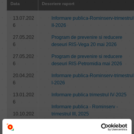
Data
Descriere raport
13.07.202
Informare publica-Rominserv-trimestrul
6
II-2026
27.05.202
Program de prevenire si reducere
6
deseuri RIS-Vega 20 mai 2026
27.05.202
Program de prevenire si reducere
6
deseuri RIS-Petromidia mai 2026
20.04.202
Informare publica-Rominserv-trimestrul
6
I-2026
13.01.202
Informare publica trimestrul IV-2025
6
Informare publica - Rominserv -
10.10.202
trimestrul III, 2025
5
INFORMARE PUBLICA-Rominserv-
14.07.202
trimestrul II-2025