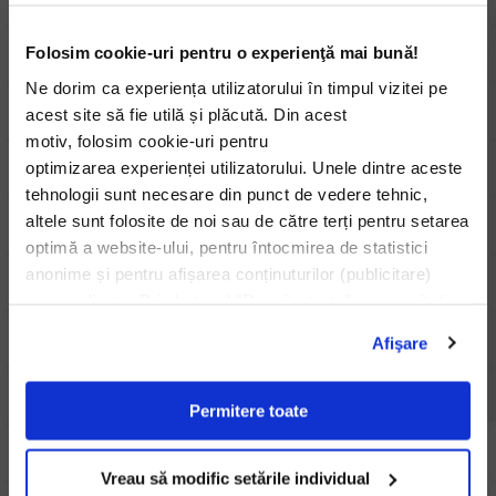
5
Program de prevenire si reducere
Folosim cookie-uri pentru o experienţă mai bună!
02.06.202
deseuri PIS-Prahova/2025
Ne dorim ca experiența utilizatorului în timpul vizitei pe
5
Program de prevenire si reducere
acest site să fie utilă și plăcută. Din acest
02.06.202
deseuri PIS-Petromidia/2025
motiv, folosim cookie-uri pentru
5
optimizarea experienței utilizatorului. Unele dintre aceste
INFORMARE PUBLICA Rominserv-
tehnologii sunt necesare din punct de vedere tehnic,
07.04.202
trimestrul I-2025
altele sunt folosite de noi sau de către terți pentru setarea
5
optimă a website-ului, pentru întocmirea de statistici
INFORMARE PUBLICA aferenta
anonime și pentru afișarea conținuturilor (publicitare)
10.02.202
trimestrului al IV-lea 2024
personalizate. Prin butonul "Permite toate" ne permiteți
5
INFORMARE PUBLICA Rominserv
utilizarea tuturor acestor tehnologii, incluzând, de
Afişare
01.10.202
Aferent Trimestrului 3-2024
asemenea, transferurile de date către țări
4
din afara UE care nu asigură un nivel adecvat de
protecție a datelor cu caracter personal. Prin
Permitere toate
butonul “Vreau să modific setările individual” puteți decide
tehnologiile pe care le permiteți prin selecția
Vreau să modific setările individual
acestora. Aveți opțiunea de a schimba setările cookie-