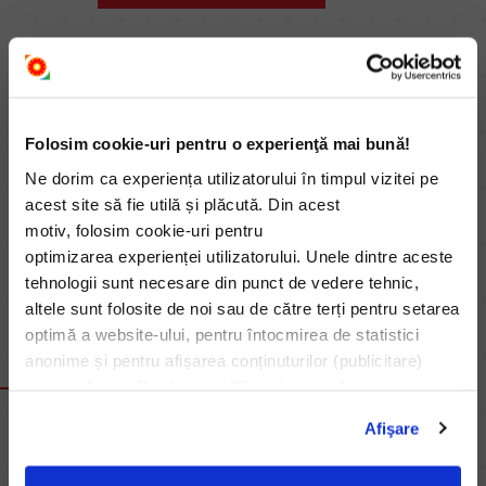
Folosim cookie-uri pentru o experienţă mai bună!
Ne dorim ca experiența utilizatorului în timpul vizitei pe
acest site să fie utilă și plăcută. Din acest
motiv, folosim cookie-uri pentru
optimizarea experienței utilizatorului. Unele dintre aceste
tehnologii sunt necesare din punct de vedere tehnic,
altele sunt folosite de noi sau de către terți pentru setarea
optimă a website-ului, pentru întocmirea de statistici
anonime și pentru afișarea conținuturilor (publicitare)
Petromidia Turnaround 2024
personalizate. Prin butonul "Permite toate" ne permiteți
utilizarea tuturor acestor tehnologii, incluzând, de
Afişare
asemenea, transferurile de date către țări
Află mai multe
din afara UE care nu asigură un nivel adecvat de