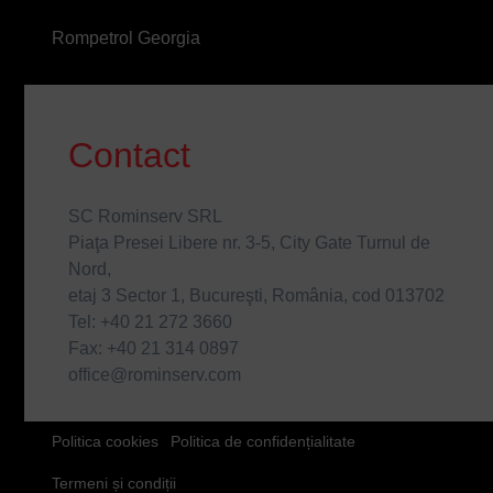
Rompetrol Georgia
Contact
SC Rominserv SRL
Piaţa Presei Libere nr. 3-5, City Gate Turnul de
Nord,
etaj 3 Sector 1, Bucureşti, România, cod 013702
Tel: +40 21 272 3660
Fax: +40 21 314 0897
office@rominserv.com
FOOTER
Politica cookies
Politica de confidențialitate
FOURTH
Termeni și condiții